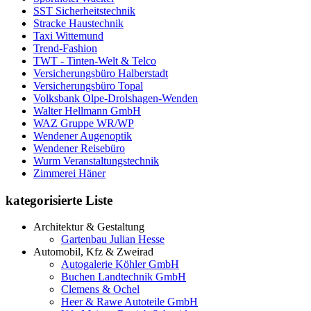
SST Sicherheitstechnik
Stracke Haustechnik
Taxi Wittemund
Trend-Fashion
TWT - Tinten-Welt & Telco
Versicherungsbüro Halberstadt
Versicherungsbüro Topal
Volksbank Olpe-Drolshagen-Wenden
Walter Hellmann GmbH
WAZ Gruppe WR/WP
Wendener Augenoptik
Wendener Reisebüro
Wurm Veranstaltungstechnik
Zimmerei Häner
kategorisierte Liste
Architektur & Gestaltung
Gartenbau Julian Hesse
Automobil, Kfz & Zweirad
Autogalerie Köhler GmbH
Buchen Landtechnik GmbH
Clemens & Ochel
Heer & Rawe Autoteile GmbH