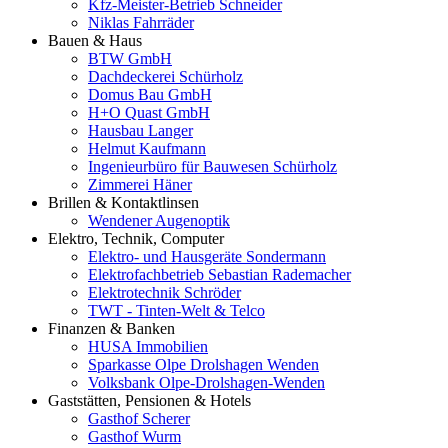
Kfz-Meister-Betrieb Schneider
Niklas Fahrräder
Bauen & Haus
BTW GmbH
Dachdeckerei Schürholz
Domus Bau GmbH
H+O Quast GmbH
Hausbau Langer
Helmut Kaufmann
Ingenieurbüro für Bauwesen Schürholz
Zimmerei Häner
Brillen & Kontaktlinsen
Wendener Augenoptik
Elektro, Technik, Computer
Elektro- und Hausgeräte Sondermann
Elektrofachbetrieb Sebastian Rademacher
Elektrotechnik Schröder
TWT - Tinten-Welt & Telco
Finanzen & Banken
HUSA Immobilien
Sparkasse Olpe Drolshagen Wenden
Volksbank Olpe-Drolshagen-Wenden
Gaststätten, Pensionen & Hotels
Gasthof Scherer
Gasthof Wurm