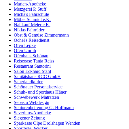
Marien-Apotheke
Metzgerei P. Stuff
Micha's Fahrschule
Möbel Schmidt e.K.
Nahkauf Meier e.K.
Niklas Fahrräder
Obst & Gemüse Zimmermann
Ochel's Reisedienst
Ofen Lepke
Ofen Unruh
Ofenhaus Schönau
Reiseoase Tanja Reiss
Restaurant Santorini
Salon Eckhard Stahl
Sanitätshaus RCC GmbH
Sauerlandkurier
Schönauer Personalservice
Schuh- und Sporthaus Häner
Schwebewerk Matratzen
Sebastu Webdesign
Seniorenbetreuung G. Hoffmann
Severinus-Apotheke
Siegener Zeitung
Sparkasse Olpe Drolshagen Wenden
Sporthotel Wacker