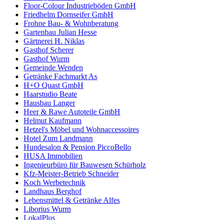
Floor-Colour Industrieböden GmbH
Friedhelm Dornseifer GmbH
Frohne Bau- & Wohnberatung
Gartenbau Julian Hesse
Gärtnerei H. Niklas
Gasthof Scherer
Gasthof Wurm
Gemeinde Wenden
Getränke Fachmarkt As
H+O Quast GmbH
Haarstudio Beate
Hausbau Langer
Heer & Rawe Autoteile GmbH
Helmut Kaufmann
Hetzel's Möbel und Wohnaccessoires
Hotel Zum Landmann
Hundesalon & Pension PiccoBello
HUSA Immobilien
Ingenieurbüro für Bauwesen Schürholz
Kfz-Meister-Betrieb Schneider
Koch Werbetechnik
Landhaus Berghof
Lebensmittel & Getränke Alfes
Liborius Wurm
LokalPlus