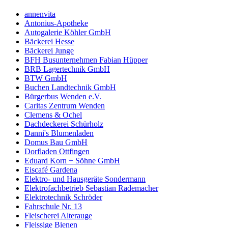
annenvita
Antonius-Apotheke
Autogalerie Köhler GmbH
Bäckerei Hesse
Bäckerei Junge
BFH Busunternehmen Fabian Hüpper
BRB Lagertechnik GmbH
BTW GmbH
Buchen Landtechnik GmbH
Bürgerbus Wenden e.V.
Caritas Zentrum Wenden
Clemens & Ochel
Dachdeckerei Schürholz
Danni's Blumenladen
Domus Bau GmbH
Dorfladen Ottfingen
Eduard Korn + Söhne GmbH
Eiscafé Gardena
Elektro- und Hausgeräte Sondermann
Elektrofachbetrieb Sebastian Rademacher
Elektrotechnik Schröder
Fahrschule Nr. 13
Fleischerei Alterauge
Fleissige Bienen