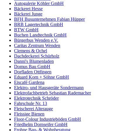
Autogalerie Köhler GmbH
Bäckerei Hesse
Bäckerei Junge
BFH Busunternehmen Fabian Hüpper
BRB Lagertechnik GmbH
BTW GmbH
Buchen Landtechnik GmbH
Bürgerbus Wenden e.V.
Caritas Zentrum Wenden
Clemens & Ochel
Dachdeckerei Schürholz
Danni's Blumenladen
Domus Bau GmbH
Dorfladen Ottfingen
Eduard Korn + Söhne GmbH
Eiscafé Gardena
Elektro- und Hausgeräte Sondermann
Elektrofachbetrieb Sebastian Rademacher
Elektrotechnik Schröder
Fahrschule Nr. 13
Fleischerei Alterauge
Fleissige Bienen
Floor-Colour Industrieböden GmbH
Friedhelm Dornseifer GmbH
Frohne Bau- & Wohnberatung