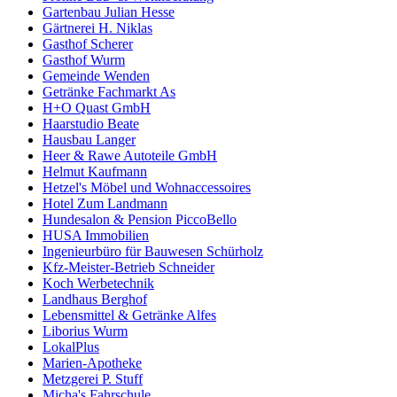
Gartenbau Julian Hesse
Gärtnerei H. Niklas
Gasthof Scherer
Gasthof Wurm
Gemeinde Wenden
Getränke Fachmarkt As
H+O Quast GmbH
Haarstudio Beate
Hausbau Langer
Heer & Rawe Autoteile GmbH
Helmut Kaufmann
Hetzel's Möbel und Wohnaccessoires
Hotel Zum Landmann
Hundesalon & Pension PiccoBello
HUSA Immobilien
Ingenieurbüro für Bauwesen Schürholz
Kfz-Meister-Betrieb Schneider
Koch Werbetechnik
Landhaus Berghof
Lebensmittel & Getränke Alfes
Liborius Wurm
LokalPlus
Marien-Apotheke
Metzgerei P. Stuff
Micha's Fahrschule