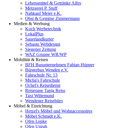
Lebensmittel & Getränke Alfes
Metzgerei P. Stuff
Nahkauf Meier e.K.
Obst & Gemüse Zimmermann
Medien & Werbung
Koch Werbetechnik
LokalPlus
Sauerlandkurier
Sebastu Webdesign
Siegener Zeitung
WAZ Gruppe WR/WP
Mobilität & Reisen
BFH Busunternehmen Fabian Hüpper
Bürgerbus Wenden e.V.
Fahrschule Nr. 13
Micha's Fahrschule
Ochel's Reisedienst
Reiseoase Tanja Reiss
Taxi Wittemund
Wendener Reisebüro
Möbel & Einrichtung
Hetzel's Möbel und Wohnaccessoires
Möbel Schmidt e.K.
Ofen Lepke
Ofen Unruh