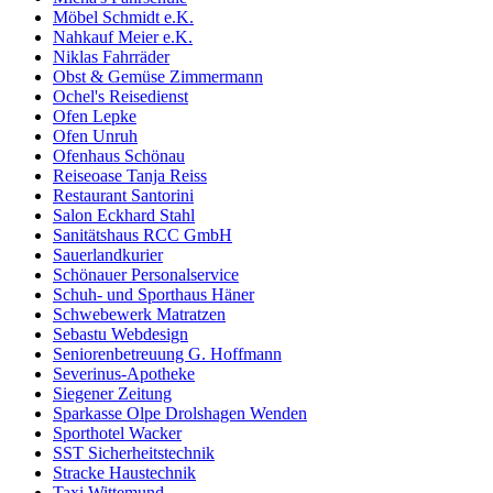
Möbel Schmidt e.K.
Nahkauf Meier e.K.
Niklas Fahrräder
Obst & Gemüse Zimmermann
Ochel's Reisedienst
Ofen Lepke
Ofen Unruh
Ofenhaus Schönau
Reiseoase Tanja Reiss
Restaurant Santorini
Salon Eckhard Stahl
Sanitätshaus RCC GmbH
Sauerlandkurier
Schönauer Personalservice
Schuh- und Sporthaus Häner
Schwebewerk Matratzen
Sebastu Webdesign
Seniorenbetreuung G. Hoffmann
Severinus-Apotheke
Siegener Zeitung
Sparkasse Olpe Drolshagen Wenden
Sporthotel Wacker
SST Sicherheitstechnik
Stracke Haustechnik
Taxi Wittemund