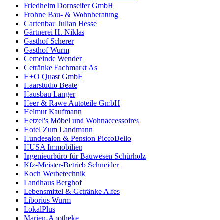
Friedhelm Dornseifer GmbH
Frohne Bau- & Wohnberatung
Gartenbau Julian Hesse
Gärtnerei H. Niklas
Gasthof Scherer
Gasthof Wurm
Gemeinde Wenden
Getränke Fachmarkt As
H+O Quast GmbH
Haarstudio Beate
Hausbau Langer
Heer & Rawe Autoteile GmbH
Helmut Kaufmann
Hetzel's Möbel und Wohnaccessoires
Hotel Zum Landmann
Hundesalon & Pension PiccoBello
HUSA Immobilien
Ingenieurbüro für Bauwesen Schürholz
Kfz-Meister-Betrieb Schneider
Koch Werbetechnik
Landhaus Berghof
Lebensmittel & Getränke Alfes
Liborius Wurm
LokalPlus
Marien-Apotheke