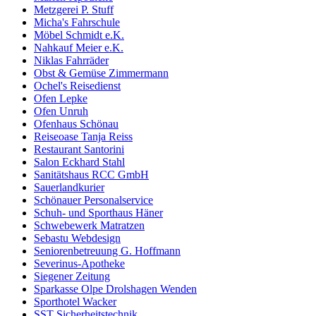
Metzgerei P. Stuff
Micha's Fahrschule
Möbel Schmidt e.K.
Nahkauf Meier e.K.
Niklas Fahrräder
Obst & Gemüse Zimmermann
Ochel's Reisedienst
Ofen Lepke
Ofen Unruh
Ofenhaus Schönau
Reiseoase Tanja Reiss
Restaurant Santorini
Salon Eckhard Stahl
Sanitätshaus RCC GmbH
Sauerlandkurier
Schönauer Personalservice
Schuh- und Sporthaus Häner
Schwebewerk Matratzen
Sebastu Webdesign
Seniorenbetreuung G. Hoffmann
Severinus-Apotheke
Siegener Zeitung
Sparkasse Olpe Drolshagen Wenden
Sporthotel Wacker
SST Sicherheitstechnik