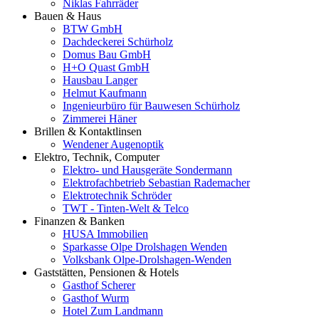
Niklas Fahrräder
Bauen & Haus
BTW GmbH
Dachdeckerei Schürholz
Domus Bau GmbH
H+O Quast GmbH
Hausbau Langer
Helmut Kaufmann
Ingenieurbüro für Bauwesen Schürholz
Zimmerei Häner
Brillen & Kontaktlinsen
Wendener Augenoptik
Elektro, Technik, Computer
Elektro- und Hausgeräte Sondermann
Elektrofachbetrieb Sebastian Rademacher
Elektrotechnik Schröder
TWT - Tinten-Welt & Telco
Finanzen & Banken
HUSA Immobilien
Sparkasse Olpe Drolshagen Wenden
Volksbank Olpe-Drolshagen-Wenden
Gaststätten, Pensionen & Hotels
Gasthof Scherer
Gasthof Wurm
Hotel Zum Landmann