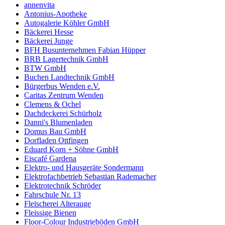
annenvita
Antonius-Apotheke
Autogalerie Köhler GmbH
Bäckerei Hesse
Bäckerei Junge
BFH Busunternehmen Fabian Hüpper
BRB Lagertechnik GmbH
BTW GmbH
Buchen Landtechnik GmbH
Bürgerbus Wenden e.V.
Caritas Zentrum Wenden
Clemens & Ochel
Dachdeckerei Schürholz
Danni's Blumenladen
Domus Bau GmbH
Dorfladen Ottfingen
Eduard Korn + Söhne GmbH
Eiscafé Gardena
Elektro- und Hausgeräte Sondermann
Elektrofachbetrieb Sebastian Rademacher
Elektrotechnik Schröder
Fahrschule Nr. 13
Fleischerei Alterauge
Fleissige Bienen
Floor-Colour Industrieböden GmbH